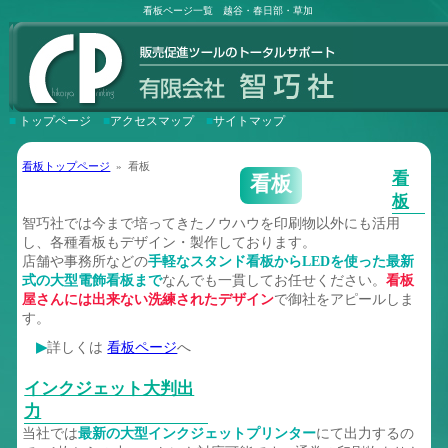
看板ページ一覧 越谷・春日部・草加
■
トップページ
■
アクセスマップ
■
サイトマップ
看板トップページ
» 看板
看
看板
板
智巧社では今まで培ってきたノウハウを印刷物以外にも活用
し、各種看板もデザイン・製作しております。
店舗や事務所などの
手軽なスタンド看板からLEDを使った最新
式の大型電飾看板まで
なんでも一貫してお任せください。
看板
屋さんには出来ない洗練されたデザイン
で御社をアピールしま
す。
▶
詳しくは
看板ページ
へ
インクジェット大判出
力
当社では
最新の大型インクジェットプリンター
にて出力するの