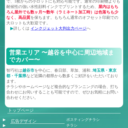
で、1枚からの小ロットにも対応可能です。通常の印刷物よりも
耐候性の強い水性顔料インクでプリントするため、
屋内はもち
ろん屋外でも数ヶ月〜数年（ラミネート加工時）は色落ちも少
なく、高品質
を保ちます。もちろん通常のオフセット印刷での
大ロットも大歓迎です。
▶
詳しくは
インクジェット大判出力ページ
へ
営業エリア 〜越谷を中心に周辺地域ま
でカバー〜
智巧社は
越谷市
を中心に、春日部、草加、浦和..
埼玉県・東京
都・千葉県
など近隣の都県から数多くご好評をいただいており
ます。
チラシやホームページなど複合的なプランニングの場合、打ち
合わせにお伺いすることも可能ですので、ぜひお気軽にお問い
合わせください。
トップページ
ポスティングチラシ
広告デザイン
チラシ