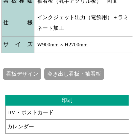
看板種類
袖看板（乳半アクリル板） 両面
インクジェット出力（電飾用）＋ラミ
仕 様
ネート加工
サ イ ズ
W900mm × H2700mm
看板デザイン
突き出し看板・袖看板
印刷
DM・ポストカード
カレンダー